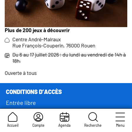
Plus de 200 jeux à découvrir
Lieu :
Centre André-Malraux
Rue François-Couperin, 76000 Rouen
Date
Du 6 au 17 juillet 2026 : du lundi au vendredi de 14h à
et
18h.
horaires :
Ouverte à tous
Conditions d’accès
Entrée libre
Calendrier de l’événement
Accueil
Compte
Agenda
Recherche
Menu
–
Hors période