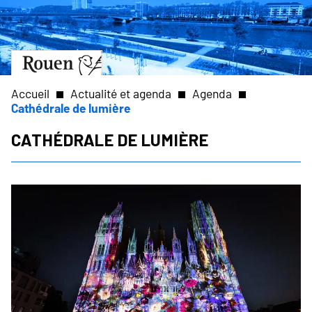
Aller
Slide
au
1
contenu
of
principal
1
Aller
à
la
Accueil
Actualité et agenda
Agenda
page
Cathédrale de lumière
d’accueil
Fil
Cathédrale de lumière
d'Ariane
Toutes les
informations
sur