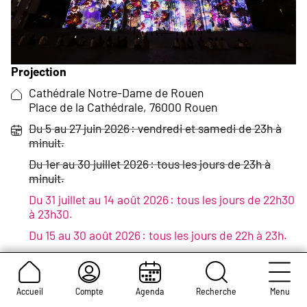
Cathédrale
de lumière
Projection
Lieu :
Cathédrale Notre-Dame de Rouen
Place de la Cathédrale, 76000 Rouen
Date
Du 5 au 27 juin 2026 : vendredi et samedi de 23h à
et
minuit.
horaires :
Du 1er au 30 juillet 2026 : tous les jours de 23h à
minuit.
Du 31 juillet au 14 août 2026 : tous les jours de 22h30
à 23h30.
Du 15 au 30 août 2026 : tous les jours de 22h à 23h.
Du 4 au 26 septembre 2026 : vendredi et samedi de
21h30 à 22h30.
Accueil
Compte
Agenda
Recherche
Menu
À propos de l’événement