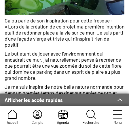
Cajou parle de son inspiration pour cette fresque :
« Lors de la création de ce projet ma première intention
était de redonner place à la vie sur ce mur. Je suis parti
d’une façade vierge et triste qui n’inspirait rien de
positif.
Le but étant de jouer avec l’environnement qui
encadrait ce mur, j’ai naturellement pensé à recréer ce
que pourrait être une vue zoomée du sol de cette flore
qui domine ce parking dans un esprit de plaire au plus
grand nombre.
Je me suis inspiré de notre belle nature normande pour
dans un premier temps dessiner sur papier ce projet,
puis ensuite le retranscrire à main levée et à la bombe
Afficher les accès rapides
de peinture sur cette surface de 35 mètres de long sur
4,5 mètres de haut pendant une douzaine de jours, en
décidant d’utiliser un jeu de couleurs vertes afin d’être le
plus raccord possible avec ce thème et d’interpeller
Accueil
Compte
Agenda
Recherche
Menu
chacun sur le caractère fort que devrait reprendre les