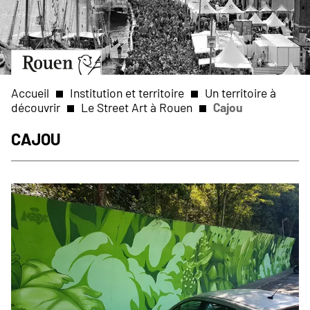
Aller
Slide
au
1
contenu
of
principal
1
Aller
à
la
Accueil
Institution et territoire
Un territoire à
page
découvrir
Le Street Art à Rouen
Cajou
d’accueil
Fil
Cajou
d'Ariane