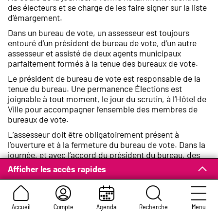
des électeurs et se charge de les faire signer sur la liste
d’émargement.
Dans un bureau de vote, un assesseur est toujours
entouré d’un président de bureau de vote, d’un autre
assesseur et assisté de deux agents municipaux
parfaitement formés à la tenue des bureaux de vote.
Le président de bureau de vote est responsable de la
tenue du bureau. Une permanence Élections est
joignable à tout moment, le jour du scrutin, à l’Hôtel de
Ville pour accompagner l’ensemble des membres de
bureaux de vote.
L’assesseur doit être obligatoirement présent à
l’ouverture et à la fermeture du bureau de vote. Dans la
journée, et avec l’accord du président du bureau, des
relais entre les assesseurs peuvent être mis en place
Afficher les accès rapides
pour la tenue du bureau.
Accueil
Compte
Agenda
Recherche
Menu
Élections 2026