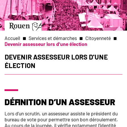
Aller
Slide
au
1
contenu
of
principal
1
Aller
à
la
Accueil
Services et démarches
Citoyenneté
page
Devenir assesseur lors d'une élection
d’accueil
Fil
Devenir assesseur lors d'une
élection
d'Ariane
Définition d’un assesseur
Lors d’un scrutin, un assesseur assiste le président du
bureau de vote pour permettre son bon déroulement.
Au cours de la journée, il vérifie notamment l’identité