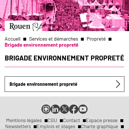
Aller
Slide
au
1
contenu
of
principal
1
Aller
à
la
Accueil
Services et démarches
Propreté
page
Brigade environnement propreté
d’accueil
Fil
Brigade environnement propreté
d'Ariane
Brigade environnement propreté
Submenu
Compte
Compte
Compte
Page
Page
Instagram
LinkedIn
X
Facebook
YouTube
de
de
de
de
de
Mentions légales
CGU
Contact
Espace presse
Réseaux
la
la
la
la
la
Newsletters
Emplois et stages
Charte graphique