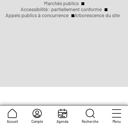
ville
ville
ville
ville
ville
Marchés publics
sociaux
Liens
de
de
de
de
de
Accessibilité : partiellement conforme
Rouen
Rouen
Rouen
Rouen
Rouen
Appels publics à concurrence
Arborescence du site
légaux
Accueil
Compte
Agenda
Recherche
Menu