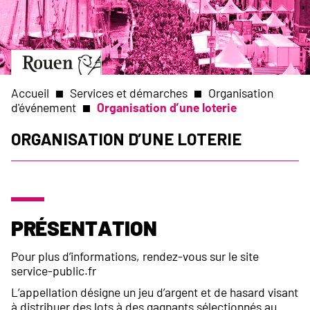
Aller
Slide
au
1
contenu
of
principal
1
Aller
à
la
Accueil
Services et démarches
Organisation
page
d'événement
Organisation d’une loterie
d’accueil
Fil
Organisation d’une loterie
d'Ariane
Présentation
Pour plus d’informations, rendez-vous sur le site
service-public.fr
L’appellation désigne un jeu d’argent et de hasard visant
à distribuer des lots à des gagnants sélectionnés au