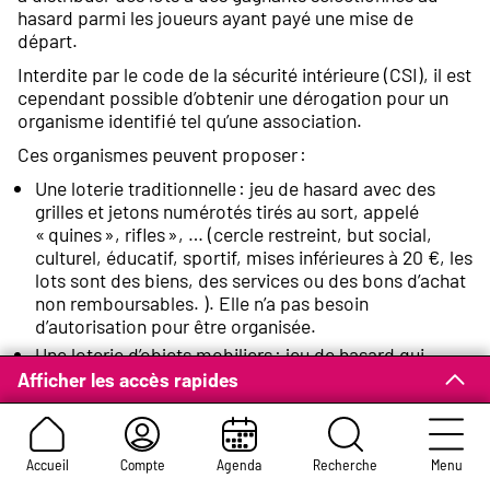
hasard parmi les joueurs ayant payé une mise de
départ.
Interdite par le code de la sécurité intérieure (CSI), il est
cependant possible d’obtenir une dérogation pour un
organisme identifié tel qu’une association.
Ces organismes peuvent proposer :
Une loterie traditionnelle : jeu de hasard avec des
grilles et jetons numérotés tirés au sort, appelé
« quines », rifles », … (cercle restreint, but social,
culturel, éducatif, sportif, mises inférieures à 20 €, les
lots sont des biens, des services ou des bons d’achat
non remboursables. ). Elle n’a pas besoin
d’autorisation pour être organisée.
Une loterie d’objets mobiliers : jeu de hasard qui
consiste à tirer au sort des numéros désignant des
Afficher les accès rapides
billets gagnants et donnant droit à des lots. Il est
nécessaire d’obtenir une autorisation de la Mairie où
l’organisme a son siège social pour pouvoir organiser
Accueil
Compte
Agenda
Recherche
Menu
ce type de loterie.