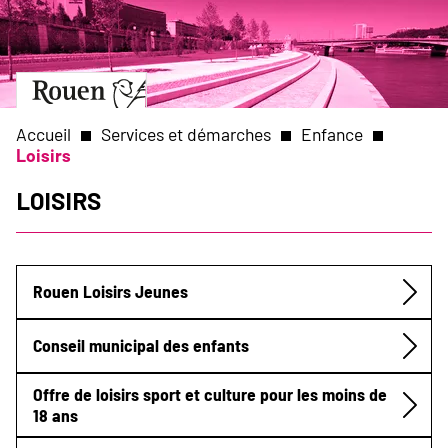
Aller
Slide
au
1
contenu
of
principal
1
Aller
à
la
Accueil
Services et démarches
Enfance
page
Loisirs
d’accueil
Fil
Loisirs
d'Ariane
Rouen Loisirs Jeunes
Submenu
Conseil municipal des enfants
Offre de loisirs sport et culture pour les moins de
18 ans