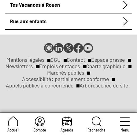
Tes Vacances à Rouen
Rue aux enfants
Compte
Compte
Compte
Page
Page
Instagram
LinkedIn
X
Facebook
YouTube
de
de
de
de
de
Mentions légales
CGU
Contact
Espace presse
Réseaux
la
la
la
la
la
Newsletters
Emplois et stages
Charte graphique
ville
ville
ville
ville
ville
Marchés publics
sociaux
Liens
de
de
de
de
de
Accessibilité : partiellement conforme
Rouen
Rouen
Rouen
Rouen
Rouen
Appels publics à concurrence
Arborescence du site
légaux
Accueil
Compte
Agenda
Recherche
Menu