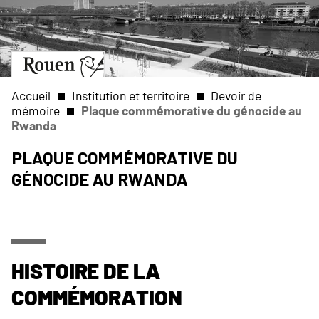
Aller
Slide
au
1
contenu
of
principal
1
Aller
à
la
Accueil
Institution et territoire
Devoir de
page
mémoire
Plaque commémorative du génocide au
d’accueil
Rwanda
Fil
Plaque commémorative du
d'Ariane
génocide au Rwanda
Histoire de la
commémoration