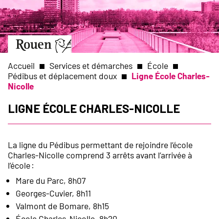
Aller
Slide
au
1
contenu
of
principal
1
Aller
à
la
Accueil
Services et démarches
École
page
Pédibus et déplacement doux
Ligne École Charles-
d’accueil
Nicolle
Fil
Ligne École Charles-Nicolle
d'Ariane
La ligne du Pédibus permettant de rejoindre l’école
Charles-Nicolle comprend 3 arrêts avant l’arrivée à
l’école :
Mare du Parc, 8h07
Georges-Cuvier, 8h11
Valmont de Bomare, 8h15
École Charles-Nicolle, 8h20