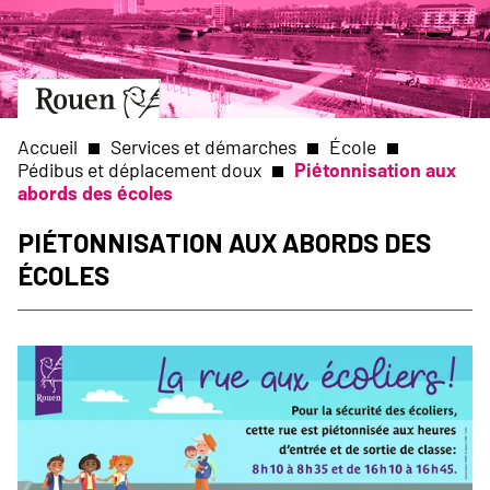
Aller
Slide
au
1
contenu
of
principal
1
Aller
à
la
Accueil
Services et démarches
École
page
Pédibus et déplacement doux
Piétonnisation aux
d’accueil
abords des écoles
Fil
Piétonnisation aux abords des
d'Ariane
écoles