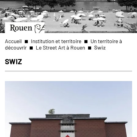
Aller
Slide
au
1
contenu
of
principal
1
Aller
à
la
Accueil
Institution et territoire
Un territoire à
page
découvrir
Le Street Art à Rouen
Swiz
d’accueil
Fil
Swiz
d'Ariane