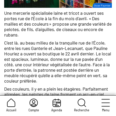
Crédit
Oscar Fournier
photo :
Une mercerie spécialisée laine et tricot a ouvert ses
portes rue de l’École à la fin du mois d’avril. « Des
mailles et des couleurs » propose une grande variété de
pelotes, de fils, d’aiguilles, de ciseaux ou encore de
rubans.
C’est là, au beau milieu de la tranquille rue de l’École,
entre les rues Ganterie et Jean-Lecanuet, que Pauline
Houriez a ouvert sa boutique le 22 avril dernier. Le local
est spacieux, lumineux, donne sur la rue pavée d’un
côté, une cour intérieur végétalisée de l’autre. Face à la
porte d’entrée, la patronne est postée derrière un
meuble récupéré qu’elle a elle-même peint en vert, sa
couleur préférée.
Des couleurs, il y en a plein les étagères. Parfaitement
alignées, les pelotes de laine forment un arc-en-ciel.
Elles donneraient presque envie à ceux qui n’ont jamais
pris une aiguille en main de s’y mettre. « Je propose
différentes marques européennes de laines en matière
Accueil
Compte
Agenda
Recherche
Menu
naturelle. C’est quelque chose qui me tenait à cœur, et