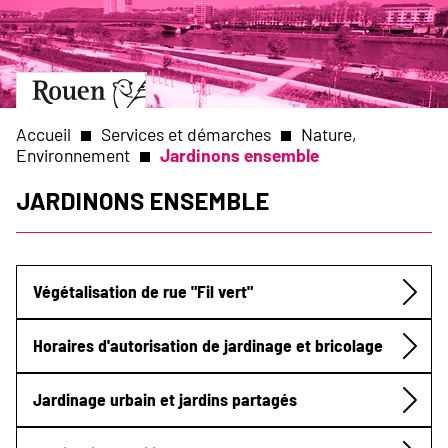
Aller
Slide
au
1
contenu
of
principal
1
Aller
à
la
Accueil
Services et démarches
Nature,
page
Environnement
Jardinons ensemble
d’accueil
Fil
Jardinons ensemble
d'Ariane
Végétalisation de rue "Fil vert"
Submenu
Horaires d'autorisation de jardinage et bricolage
Jardinage urbain et jardins partagés