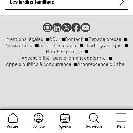
Les jardins familiaux
Compte
Compte
Compte
Page
Page
Instagram
LinkedIn
X
Facebook
YouTube
de
de
de
de
de
Mentions légales
CGU
Contact
Espace presse
Réseaux
la
la
la
la
la
Newsletters
Emplois et stages
Charte graphique
ville
ville
ville
ville
ville
Marchés publics
sociaux
Liens
de
de
de
de
de
Accessibilité : partiellement conforme
Rouen
Rouen
Rouen
Rouen
Rouen
Appels publics à concurrence
Arborescence du site
légaux
Accueil
Compte
Agenda
Recherche
Menu