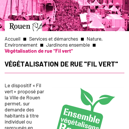
Aller
Slide
au
1
contenu
of
principal
1
Aller
à
la
Accueil
Services et démarches
Nature,
page
Environnement
Jardinons ensemble
d’accueil
Végétalisation de rue "Fil vert"
Fil
Végétalisation de rue "Fil vert"
d'Ariane
Le dispositif « Fil
vert » proposé par
la Ville de Rouen
permet, sur
demande des
habitants à titre
individuel ou
regroupés en