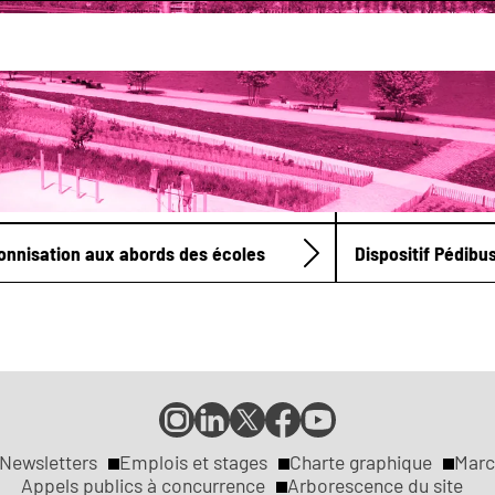
bus et déplacement doux
e École Charles-Nicolle
Ligne Écoles Mar
onnisation aux abords des écoles
Dispositif Pédibu
Compte
Compte
Compte
Page
Page
Instagram
LinkedIn
X
Facebook
YouTube
de
de
de
de
de
Newsletters
Emplois et stages
Charte graphique
Marc
la
la
la
la
la
Appels publics à concurrence
Arborescence du site