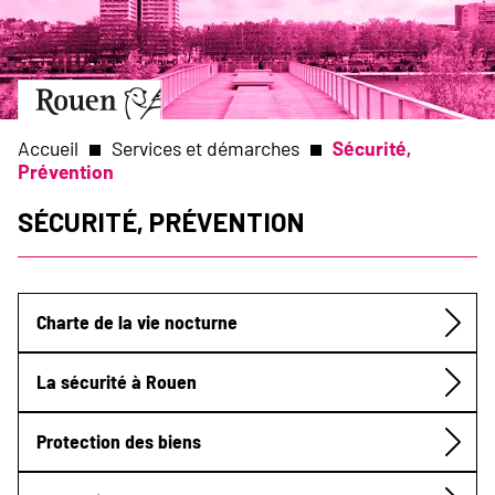
Aller
Slide
au
1
contenu
of
principal
1
Aller
à
la
Accueil
Services et démarches
Sécurité,
page
Prévention
d’accueil
Fil
Sécurité, Prévention
d'Ariane
Charte de la vie nocturne
Submenu
La sécurité à Rouen
Protection des biens