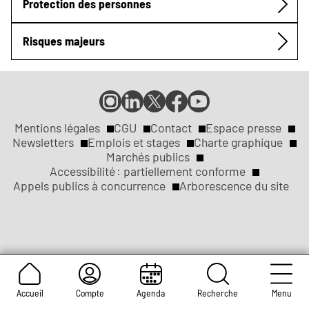
Protection des personnes
Risques majeurs
Compte
Compte
Compte
Page
Page
Instagram
LinkedIn
X
Facebook
YouTube
de
de
de
de
de
Mentions légales
CGU
Contact
Espace presse
Réseaux
la
la
la
la
la
Newsletters
Emplois et stages
Charte graphique
ville
ville
ville
ville
ville
Marchés publics
sociaux
Liens
de
de
de
de
de
Accessibilité : partiellement conforme
Rouen
Rouen
Rouen
Rouen
Rouen
Appels publics à concurrence
Arborescence du site
légaux
Accueil
Compte
Agenda
Recherche
Menu