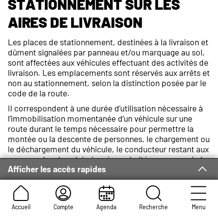
Stationnement sur les
aires de livraison
Les places de stationnement, destinées à la livraison et
dûment signalées par panneau et/ou marquage au sol,
sont affectées aux véhicules effectuant des activités de
livraison. Les emplacements sont réservés aux arrêts et
non au stationnement, selon la distinction posée par le
code de la route.
Il correspondent à une durée d’utilisation nécessaire à
l’immobilisation momentanée d’un véhicule sur une
route durant le temps nécessaire pour permettre la
montée ou la descente de personnes, le chargement ou
le déchargement du véhicule, le conducteur restant aux
commandes de celui-ci ou à proximité pour pouvoir, le
Afficher les accès rapides
cas échéant, le déplacer. Leurs utilisateurs sont
exonérés du paiement de tout droit d’occupation
pendant les livraisons. Selon l’article R 417-10 du Code
de la Route le stationnement y est en conséquence
Accueil
Compte
Agenda
Recherche
Menu
interdit et qualifié de gênant.