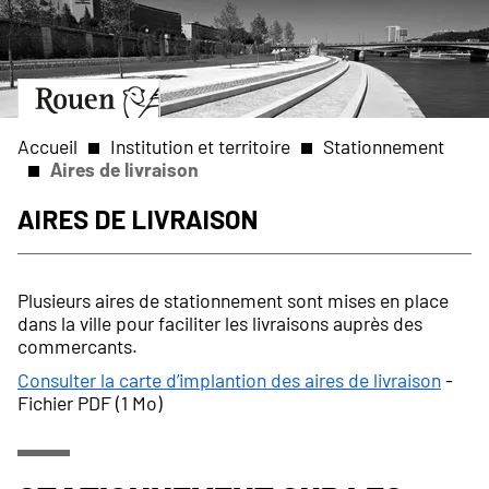
Aller
Slide
au
1
contenu
of
principal
1
Aller
à
la
Accueil
Institution et territoire
Stationnement
page
Aires de livraison
d’accueil
Fil
Aires de livraison
d'Ariane
Plusieurs aires de stationnement sont mises en place
dans la ville pour faciliter les livraisons auprès des
commercants.
Consulter la carte d’implantion des aires de livraison
-
Fichier PDF (1 Mo)