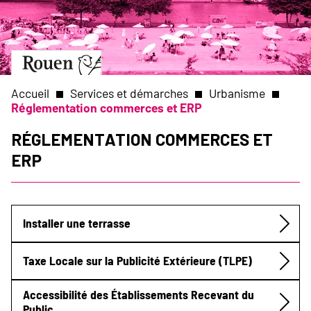
Aller
Slide
au
1
contenu
of
principal
1
Aller
à
la
Accueil
Services et démarches
Urbanisme
page
Réglementation commerces et ERP
d’accueil
Fil
Réglementation commerces et
ERP
d'Ariane
Installer une terrasse
Submenu
Taxe Locale sur la Publicité Extérieure (TLPE)
Accessibilité des Établissements Recevant du
Public