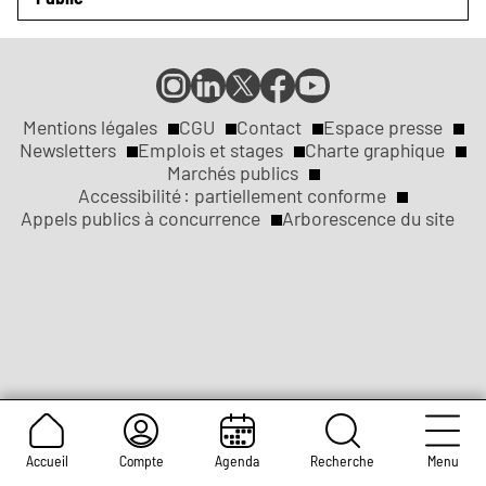
Compte
Compte
Compte
Page
Page
Instagram
LinkedIn
X
Facebook
YouTube
de
de
de
de
de
Mentions légales
CGU
Contact
Espace presse
Réseaux
la
la
la
la
la
Newsletters
Emplois et stages
Charte graphique
ville
ville
ville
ville
ville
Marchés publics
sociaux
Liens
de
de
de
de
de
Accessibilité : partiellement conforme
Rouen
Rouen
Rouen
Rouen
Rouen
Appels publics à concurrence
Arborescence du site
légaux
Accueil
Compte
Agenda
Recherche
Menu