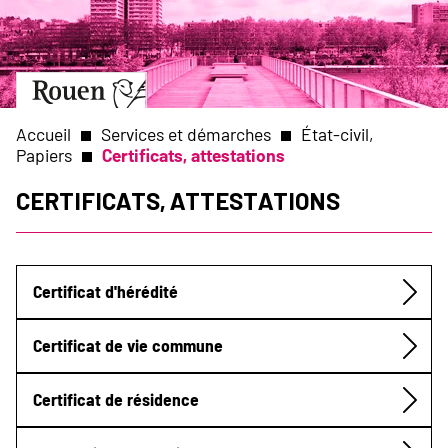
Aller
Slide
au
1
contenu
of
principal
1
Aller
à
la
Accueil
Services et démarches
État-civil,
page
Papiers
Certificats, attestations
d’accueil
Fil
Certificats, attestations
d'Ariane
Certificat d'hérédité
Submenu
Certificat de vie commune
Certificat de résidence