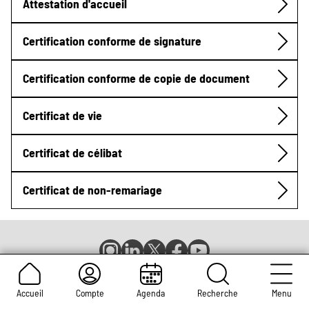
Attestation d'accueil
Certification conforme de signature
Certification conforme de copie de document
Certificat de vie
Certificat de célibat
Certificat de non-remariage
Compte
Compte
Compte
Page
Page
Instagram
LinkedIn
X
Facebook
YouTube
de
de
de
de
de
Mentions légales
CGU
Contact
Espace presse
Réseaux
la
la
la
la
la
Newsletters
Emplois et stages
Charte graphique
Accueil
Compte
Agenda
Recherche
Menu
ville
ville
ville
ville
ville
Marchés publics