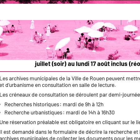
ipales
Recherche historique et de documents urbanist
uments d'urbanisme aux archives mun
Fermeture estivale de la salle de lecture des
juillet (soir) au lundi 17 août inclus (
Les archives municipales de la Ville de Rouen peuvent mett
et d’urbanisme en consultation en salle de lecture.
Les créneaux de consultation se déroulent par demi-journée
Recherches historiques : mardi de 9h à 12h
Recherche urbanistiques : mardi de 14h à 16h30
Une réservation préalable est obligatoire en cliquant sur le l
Il est demandé dans le formulaire de décrire la recherche e
archives municipales de collecter les documents pour les me