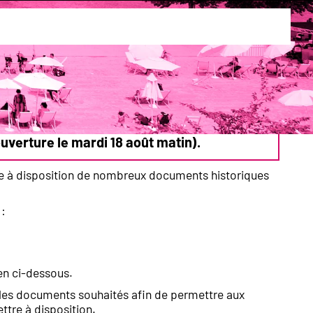
iques aux archives municipales
icipales
 Archives municipales, prévue du mardi 21
réouverture le mardi 18 août matin)
.
re à disposition de nombreux documents historiques
 :
ien ci-dessous.
t les documents souhaités afin de permettre aux
ttre à disposition.