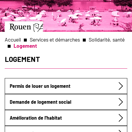
Aller
Slide
au
1
contenu
of
principal
1
Aller
à
la
Accueil
Services et démarches
Solidarité, santé
page
Logement
d’accueil
Fil
Logement
d'Ariane
Permis de louer un logement
Submenu
Demande de logement social
Amélioration de l'habitat