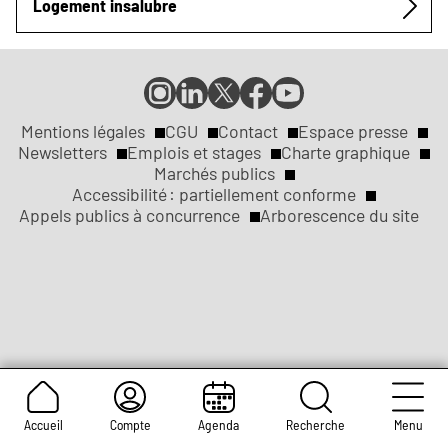
Logement insalubre
Compte
Compte
Compte
Page
Page
Instagram
LinkedIn
X
Facebook
YouTube
de
de
de
de
de
Mentions légales
CGU
Contact
Espace presse
Réseaux
la
la
la
la
la
Newsletters
Emplois et stages
Charte graphique
ville
ville
ville
ville
ville
Marchés publics
sociaux
Liens
de
de
de
de
de
Accessibilité : partiellement conforme
Rouen
Rouen
Rouen
Rouen
Rouen
Appels publics à concurrence
Arborescence du site
légaux
Accueil
Compte
Agenda
Recherche
Menu