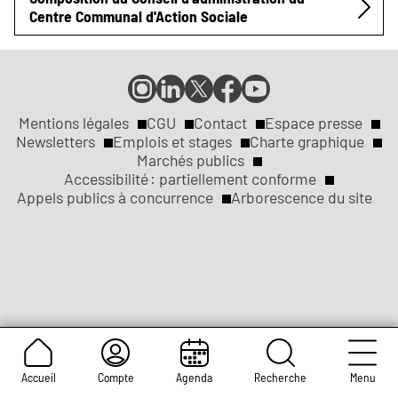
Centre Communal d'Action Sociale
Compte
Compte
Compte
Page
Page
Instagram
LinkedIn
X
Facebook
YouTube
de
de
de
de
de
Mentions légales
CGU
Contact
Espace presse
Réseaux
la
la
la
la
la
Newsletters
Emplois et stages
Charte graphique
ville
ville
ville
ville
ville
Marchés publics
sociaux
Liens
de
de
de
de
de
Accessibilité : partiellement conforme
Rouen
Rouen
Rouen
Rouen
Rouen
Appels publics à concurrence
Arborescence du site
légaux
Accueil
Compte
Agenda
Recherche
Menu