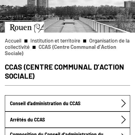
Aller
Slide
au
1
contenu
of
principal
1
Aller
à
la
Accueil
Institution et territoire
Organisation de la
page
collectivité
CCAS (Centre Communal d’Action
d’accueil
Sociale)
Fil
CCAS (Centre Communal d’Action
d'Ariane
Sociale)
Conseil d’administration du CCAS
Submenu
Arrêtés du CCAS
Composition du Conseil d'administration du