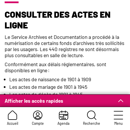
Consulter des actes en
ligne
Le Service Archives et Documentation a procédé à la
numérisation de certains fonds d’archives très sollicités
par les usagers. Les 440 registres ne sont désormais
plus consultables en salle de lecture.
Conformément aux délais réglementaires, sont
disponibles en ligne :
Les actes de naissance de 1901 à 1909
Les actes de mariage de 1901 à 1945
Les actes de décès de 1901 à 1945
Afficher les accès rapides
Les tables décennales des naissances de 1903 à 1942
Les tables décennales des mariages de 1903 à 1942
Les tables décennales des décès de 1903 à 1952
Accueil
Compte
Agenda
Recherche
Menu
Plus de 82 600 pages numérisées de l’état-civil sont