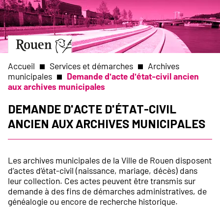
Aller
Slide
au
1
contenu
of
principal
1
Aller
à
la
Accueil
Services et démarches
Archives
page
municipales
Demande d'acte d'état-civil ancien
d’accueil
aux archives municipales
Fil
Demande d'acte d'état-civil
d'Ariane
ancien aux archives municipales
Les archives municipales de la Ville de Rouen disposent
d’actes d’état-civil (naissance, mariage, décès) dans
leur collection. Ces actes peuvent être transmis sur
demande à des fins de démarches administratives, de
généalogie ou encore de recherche historique.