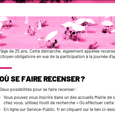
Recensement citoyen
Toute personne (garçon ou fille) de nationalité française doi
du 3e mois suivant
. Les Français non recensés lors de cette
l’âge de 25 ans. Cette démarche, également appelée recense
citoyen obligatoire en vue de la participation à la journée d
Où se faire recenser ?
Deux possibilités pour se faire recenser :
Vous pouvez vous inscrire dans un des accueils Mairie de l
chez vous, utilisez l’outil de recherche « Où effectuer cet
En ligne sur Service-Public. fr en cliquant sur le lien ci-de