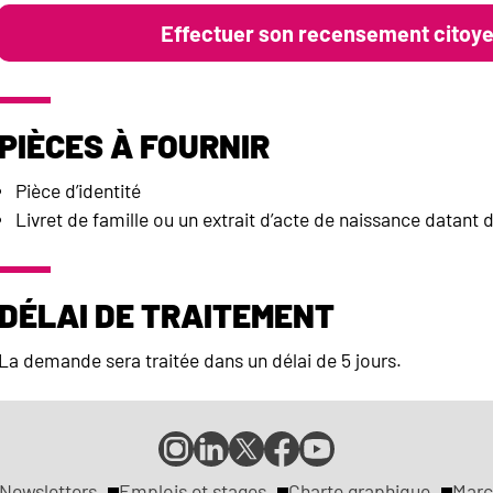
Effectuer son recensement citoyen
Pièces à fournir
Pièce d’identité
Livret de famille ou un extrait d’acte de naissance datant
Délai de traitement
La demande sera traitée dans un délai de 5 jours.
Compte
Compte
Compte
Page
Page
Instagram
LinkedIn
X
Facebook
YouTube
de
de
de
de
de
Newsletters
Emplois et stages
Charte graphique
Marc