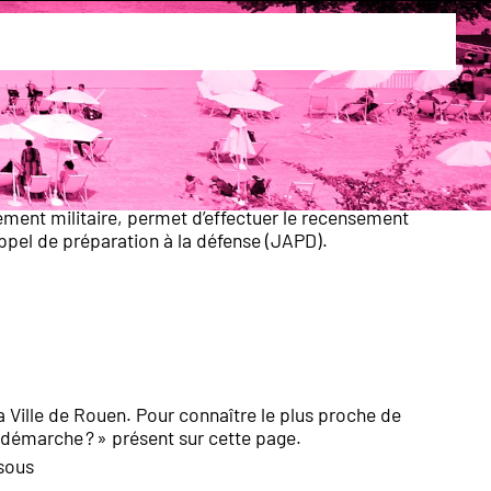
t se faire recenser
entre la date de ses 16 ans et la fin
 période peuvent régulariser leur situation jusqu’à
ment militaire, permet d’effectuer le recensement
’appel de préparation à la défense (JAPD).
a Ville de Rouen. Pour connaître le plus proche de
te démarche ? » présent sur cette page.
ssous