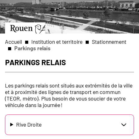
Aller
Slide
au
1
contenu
of
principal
1
Aller
à
la
Accueil
Institution et territoire
Stationnement
page
Parkings relais
d’accueil
Fil
Parkings relais
d'Ariane
Les parkings relais sont situés aux extrémités de la ville
et à proximité des lignes de transport en commun
(TEOR, métro). Plus besoin de vous soucier de votre
véhicule dans la journée !
Rive Droite