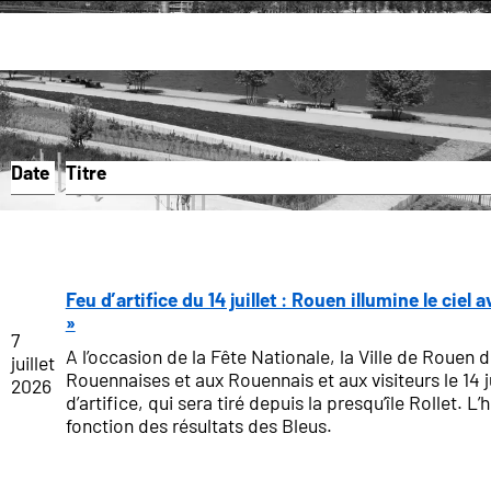
la collectivité
Espace presse
Espace presse
Date
Titre
Feu d’artifice du 14 juillet : Rouen illumine le cie
»
7
A l’occasion de la Fête Nationale, la Ville de Rouen
juillet
Rouennaises et aux Rouennais et aux visiteurs le 14 ju
2026
d’artifice, qui sera tiré depuis la presqu’île Rollet. L’
fonction des résultats des Bleus.