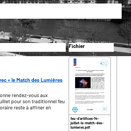
Fichier
l avec « le Match des Lumières
 donne rendez-vous aux
illet pour son traditionnel feu
horaire reste à affiner en
feu-d’artifices-14-
juillet-le-match-des-
lumieres.pdf