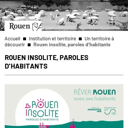
Aller
Slide
au
1
contenu
of
principal
1
Aller
à
la
Accueil
Institution et territoire
Un territoire à
page
découvrir
Rouen insolite, paroles d'habitants
d’accueil
Fil
Rouen insolite, paroles
d'habitants
d'Ariane