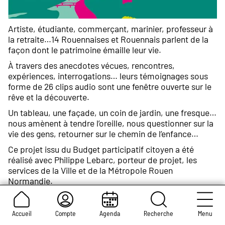
Artiste, étudiante, commerçant, marinier, professeur à
la retraite…14 Rouennaises et Rouennais parlent de la
façon dont le patrimoine émaille leur vie.
À travers des anecdotes vécues, rencontres,
expériences, interrogations… leurs témoignages sous
forme de 26 clips audio sont une fenêtre ouverte sur le
rêve et la découverte.
Un tableau, une façade, un coin de jardin, une fresque…
nous amènent à tendre l’oreille, nous questionner sur la
vie des gens, retourner sur le chemin de l’enfance…
Ce projet issu du Budget participatif citoyen a été
réalisé avec Philippe Lebarc, porteur de projet, les
services de la Ville et de la Métropole Rouen
Normandie.
Les clips sont écoutables ci-dessous en cliquant sur les
épingles situées sur la carte ou en scannant les QR
Accueil
Compte
Agenda
Recherche
Menu
Codes installés sur les totems du patrimoine qui ont été