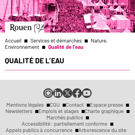
Aller
Slide
au
1
contenu
of
principal
1
Aller
à
la
Accueil
Services et démarches
Nature,
page
Environnement
Qualité de l’eau
d’accueil
Fil
Qualité de l’eau
d'Ariane
Compte
Compte
Compte
Page
Page
Instagram
LinkedIn
X
Facebook
YouTube
Submenu
de
de
de
de
de
Mentions légales
CGU
Contact
Espace presse
Réseaux
la
la
la
la
la
Newsletters
Emplois et stages
Charte graphique
ville
ville
ville
ville
ville
Marchés publics
sociaux
Liens
de
de
de
de
de
Accessibilité : partiellement conforme
Rouen
Rouen
Rouen
Rouen
Rouen
Appels publics à concurrence
Arborescence du site