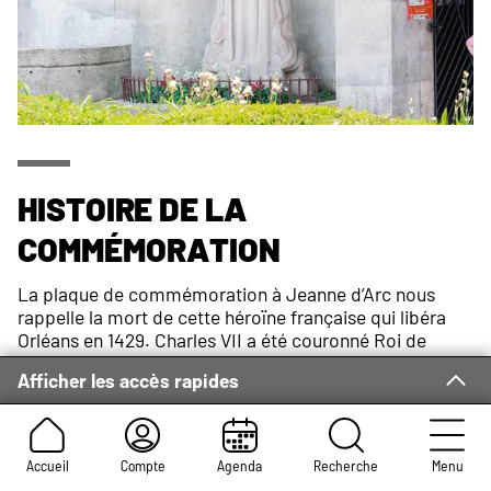
Histoire de la
commémoration
La plaque de commémoration à Jeanne d’Arc nous
rappelle la mort de cette héroïne française qui libéra
Orléans en 1429. Charles VII a été couronné Roi de
France grâce à elle en la cathédrale de Reims, après lui
Afficher les accès rapides
avoir confié une petite armée. Plus généralement,
Jeanne d’Arc a sauvé la France de l’occupation des
Anglais lors de la Guerre de Cent Ans.
Jeanne d’Arc fut faite prisonnière par les Bourguignons
Accueil
Compte
Agenda
Recherche
Menu
à Compiègne et fut alors livrée aux Anglais.