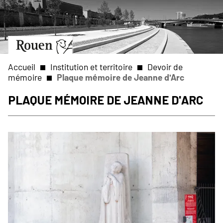
Aller
Slide
au
1
contenu
of
principal
1
Aller
à
la
Accueil
Institution et territoire
Devoir de
page
mémoire
Plaque mémoire de Jeanne d'Arc
d’accueil
Fil
Plaque mémoire de Jeanne d'Arc
d'Ariane