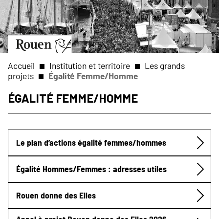
Aller
Slide
au
1
contenu
of
principal
1
Aller
à
la
Accueil
Institution et territoire
Les grands
page
projets
Égalité Femme/Homme
d’accueil
Fil
Égalité Femme/Homme
d'Ariane
Le plan d’actions égalité femmes/hommes
Submenu
Égalité Hommes/Femmes : adresses utiles
Rouen donne des Elles
Appel à projet Rouen donne des Elles 2026 -