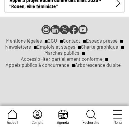
"Rouen, ville féministe"
Compte
Compte
Compte
Page
Page
Instagram
LinkedIn
X
Facebook
YouTube
de
de
de
de
de
Mentions légales
CGU
Contact
Espace presse
Réseaux
la
la
la
la
la
Newsletters
Emplois et stages
Charte graphique
ville
ville
ville
ville
ville
Marchés publics
sociaux
Liens
de
de
de
de
de
Accessibilité : partiellement conforme
Rouen
Rouen
Rouen
Rouen
Rouen
Appels publics à concurrence
Arborescence du site
légaux
Accueil
Compte
Agenda
Recherche
Menu