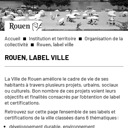
Aller
Slide
au
1
contenu
of
principal
1
Aller
à
la
Accueil
Institution et territoire
Organisation de la
page
collectivité
Rouen, label ville
d’accueil
Fil
Rouen, label ville
d'Ariane
La Ville de Rouen améliore le cadre de vie de ses
habitants à travers plusieurs projets, urbains, sociaux
ou culturels. Bon nombre de ces projets voient leurs
objectifs et finalités consacrés par l’obtention de label
et certifications.
Retrouvez sur cette page l’ensemble de ses labels et
certifications de la ville classées dans 6 thématiques :
développement durable, environnement