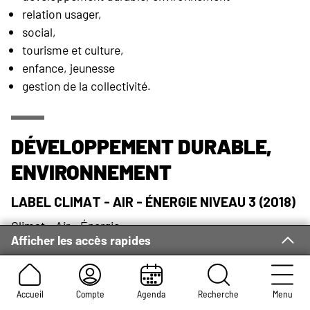
relation usager,
social,
tourisme et culture,
enfance, jeunesse
gestion de la collectivité.
Développement durable,
environnement
Label Climat - Air - Énergie niveau 3 (2018)
Climat - Air - Énergie
Afficher les accès rapides
récompense les
collectivités pour la mise en
œuvre d’une politique
climat/air/énergie
Accueil
Compte
Agenda
Recherche
Menu
ambitieuse.