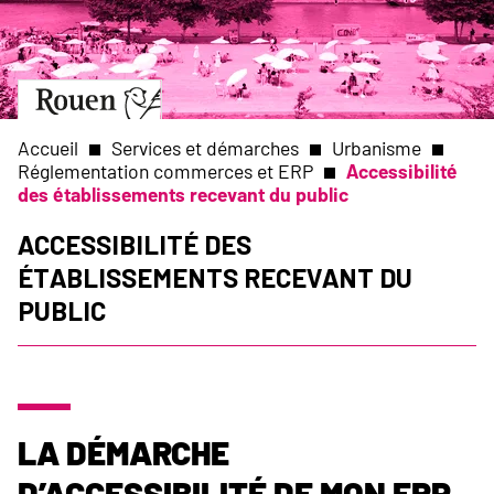
Aller
Slide
au
1
contenu
of
principal
1
Aller
à
la
Accueil
Services et démarches
Urbanisme
page
Réglementation commerces et ERP
Accessibilité
d’accueil
des établissements recevant du public
Fil
Accessibilité des
d'Ariane
Établissements Recevant du
Public
La démarche
d’Accessibilité de mon ERP