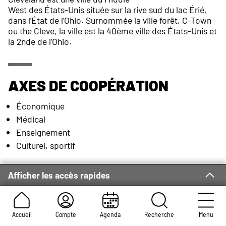
West des États-Unis située sur la rive sud du lac Érié,
dans l’État de l’Ohio. Surnommée la ville forêt, C-Town
ou the Cleve, la ville est la 40ème ville des États-Unis et
la 2nde de l’Ohio.
Axes de coopération
Économique
Médical
Enseignement
Culturel, sportif
Afficher les accès rapides
Présentation
Parmi les industries
Accueil
Compte
Agenda
Recherche
Menu
fleurissantes de Cleveland, on