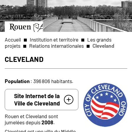
Aller
Slide
au
1
contenu
of
principal
1
Aller
à
la
Accueil
Institution et territoire
Les grands
page
projets
Relations internationales
Cleveland
d’accueil
Fil
Cleveland
d'Ariane
Population
: 396 806 habitants.
Site Internet de la
Ville de Cleveland
Rouen et Cleveland sont
jumelées depuis
2008
.
Cleveland est une ville du Middle