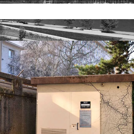
découvrir
Le Street Art à Rouen
Élia David