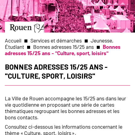
Aller
Slide
au
1
contenu
of
principal
1
Aller
à
la
Accueil
Services et démarches
Jeunesse,
page
Étudiant
Bonnes adresses 15/25 ans
Bonnes
d’accueil
adresses 15/25 ans - "Culture, sport, loisirs"
Fil
Bonnes adresses 15/25 ans -
d'Ariane
"Culture, sport, loisirs"
La Ville de Rouen accompagne les 15/25 ans dans leur
vie quotidienne en proposant une série de cartes
thématiques regroupant les bonnes adresses et les
bons contacts.
Consultez ci-dessous les informations concernant le
thème « Culture, sport, loisirs ».