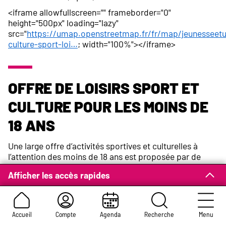
<iframe allowfullscreen="" frameborder="0"
height="500px" loading="lazy"
src="
https://umap.openstreetmap.fr/fr/map/jeunesseetu
culture-sport-loi…
; width="100%"></iframe>
Offre de loisirs sport et
culture pour les moins de
18 ans
Une large offre d’activités sportives et culturelles à
l’attention des moins de 18 ans est proposée par de
nombreuses structures sur le territoire de Rouen. Une
Afficher les accès rapides
carte recense ces offres. Pour la consulter, cliquez sur
le lien ci-dessous.
Consulter l'offre de loisirs sport et
Accueil
Compte
Agenda
Recherche
Menu
culture pour les moins de 18 ans