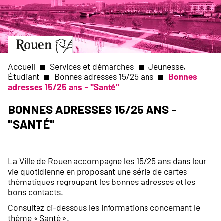
Aller
Slide
au
1
contenu
of
principal
1
Aller
à
la
Accueil
Services et démarches
Jeunesse,
page
Étudiant
Bonnes adresses 15/25 ans
Bonnes
d’accueil
adresses 15/25 ans - "Santé"
Fil
Bonnes adresses 15/25 ans -
d'Ariane
"Santé"
La Ville de Rouen accompagne les 15/25 ans dans leur
vie quotidienne en proposant une série de cartes
thématiques regroupant les bonnes adresses et les
bons contacts.
Consultez ci-dessous les informations concernant le
thème « Santé ».