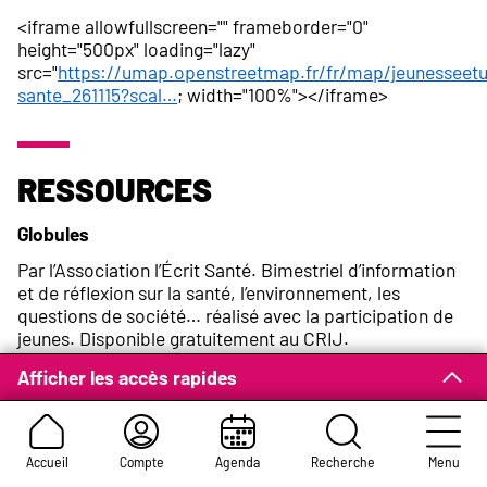
<iframe allowfullscreen="" frameborder="0"
height="500px" loading="lazy"
src="
https://umap.openstreetmap.fr/fr/map/jeunesseetu
sante_261115?scal…
; width="100%"></iframe>
Ressources
Globules
Par l’Association l’Écrit Santé. Bimestriel d’information
et de réflexion sur la santé, l’environnement, les
questions de société… réalisé avec la participation de
jeunes. Disponible gratuitement au CRIJ.
115 boulevard de l’Europe
Afficher les accès rapides
Tel :
02 35 07 45 85
Site Internet :
www.globules.com
Accueil
Compte
Agenda
Recherche
Menu
Instance régionale d’éducation et de promotion de la