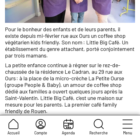
Pour le bonheur des enfants et de leurs parents, il
existe depuis mi-février rue aux Ours un coffee shop
végétarien kids friendly. Son nom : Little Big Café. Un
établissement du genre attachant, porté conjointement
par trois mamans.
La petite enfance continue à régner sur le rez-de-
chaussée de la résidence Le Cadran, au 29 rue aux
Ours : à la place de la micro-crèche La Petite Ourse
(groupe People & Baby), un amour de coffee shop
dédié aux familles a ouvert quelques jours après la
Saint-Valentin. Little Big Café, c’est une maison sur
mesure pour les parents. La premier café family
friendly de Rouen.
Les lieux ont été pensés pour s’adapter aux enfants en
bas âge et aux parents accompagnés de poussettes.
Accueil
Compte
Agenda
Recherche
Menu
Niveau ambiance, un environnement positif, coloré,