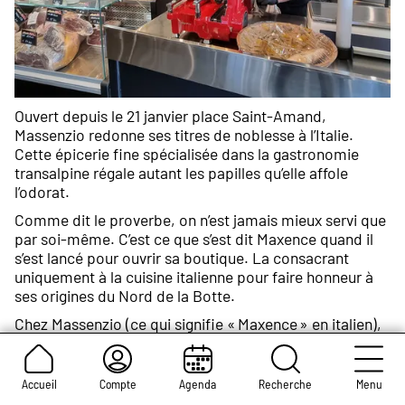
Ouvert depuis le 21 janvier place Saint-Amand,
Massenzio redonne ses titres de noblesse à l’Italie.
Cette épicerie fine spécialisée dans la gastronomie
transalpine régale autant les papilles qu’elle affole
l’odorat.
Comme dit le proverbe, on n’est jamais mieux servi que
par soi-même. C’est ce que s’est dit Maxence quand il
s’est lancé pour ouvrir sa boutique. La consacrant
uniquement à la cuisine italienne pour faire honneur à
ses origines du Nord de la Botte.
Chez Massenzio (ce qui signifie « Maxence » en italien),
les régions dévoilent les pépites de leur terroir. De la
Sicile à la Toscane en passant par les Pouilles, l’Ombrie
ou le Sud-Tyrol, le jeune gérant de 32 ans révèle à
Accueil
Compte
Agenda
Recherche
Menu
travers sa charcuterie, ses fromages, ses vins, ses