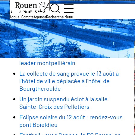
Aller
Slide
Aller
Accueil
Actualité et agenda
au
1
à
contenu
of
la
Accueil
Compte
Agenda
Recherche
Menu
Souffleur de rêves
principal
1
page
Fil
d’accueil
d'Ariane
Rester informé
Baseball : les Huskies accueillent le
leader montpelliérain
La collecte de sang prévue le 13 août à
l'hôtel de ville déplacée à l'hôtel de
Bourgtheroulde
Un jardin suspendu éclot à la salle
Sainte-Croix des Pelletiers
Eclipse solaire du 12 août : rendez-vous
pont Boieldieu