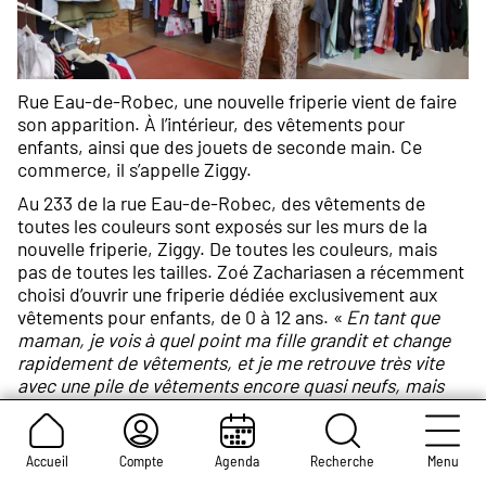
Rue Eau-de-Robec, une nouvelle friperie vient de faire
son apparition. À l’intérieur, des vêtements pour
enfants, ainsi que des jouets de seconde main. Ce
commerce, il s’appelle Ziggy.
Au 233 de la rue Eau-de-Robec, des vêtements de
toutes les couleurs sont exposés sur les murs de la
nouvelle friperie, Ziggy. De toutes les couleurs, mais
pas de toutes les tailles. Zoé Zachariasen a récemment
choisi d’ouvrir une friperie dédiée exclusivement aux
vêtements pour enfants, de 0 à 12 ans. «
En tant que
maman, je vois à quel point ma fille grandit et change
rapidement de vêtements, et je me retrouve très vite
avec une pile de vêtements encore quasi neufs, mais
déjà trop grands
», note la commerçante. C’est une
problématique que rencontrent tous les parents ! Un
endroit idéal donc pour habiller son enfant avec des
Accueil
Compte
Agenda
Recherche
Menu
vêtements soigneusement choisis, à des prix très