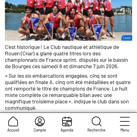
Crédit
CNAR
photo :
C’est historique ! Le Club nautique et athlétique de
Rouen (Cnar) a glané quatre titres lors des
championnats de France sprint, disputés sur le bassin
de Bourges ces samedi 6 et dimanche 7 juin 2026.
« Sur les six embarcations engagées, cinq se sont
qualifiées en finale A, cinq ont été médaillées et quatre
ont remporté le titre de champions de France. Le huit
mixte complète ce remarquable bilan avec une
magnifique troisième place », indique le club dans son
communiqué.
Dans le détail, les victoires ont été obtenues par :
Le quatre de couple junior homme
Accueil
Compte
Agenda
Recherche
Menu
Le double de couple junior femme