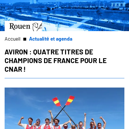
Aller
Slide
au
1
contenu
of
principal
1
Aller
à
la
Accueil
Actualité et agenda
page
d’accueil
Aviron : quatre titres de
Fil
champions de France pour le
d'Ariane
Cnar !