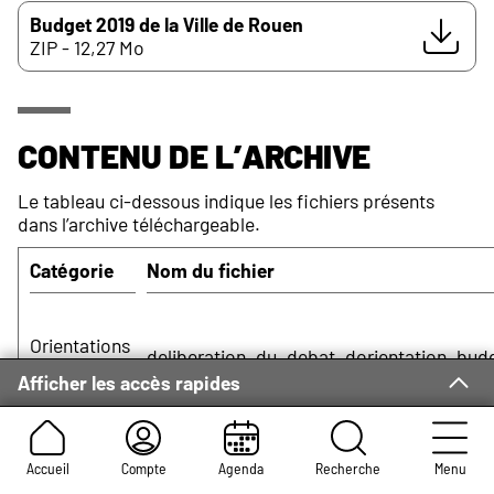
Budget 2019 de la Ville de Rouen
ZIP - 12,27 Mo
Contenu de l’archive
Le tableau ci-dessous indique les fichiers présents
dans l’archive téléchargeable.
Catégorie
Nom du fichier
Orientations
deliberation_du_debat_dorientation_budg
budgétaires
Afficher les accès rapides
Accueil
Compte
Agenda
Recherche
Menu
Orientations
rapport_dorientation_budgetaire_pour_20