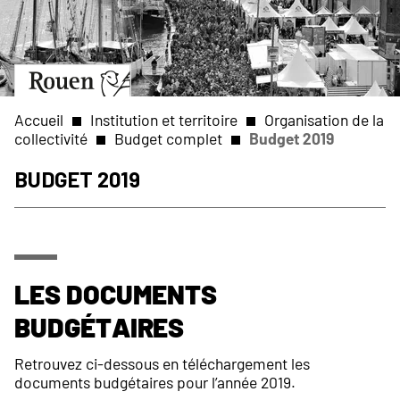
Aller
Slide
au
1
contenu
of
principal
1
Aller
à
la
Accueil
Institution et territoire
Organisation de la
page
collectivité
Budget complet
Budget 2019
d’accueil
Fil
Budget 2019
d'Ariane
Les documents
budgétaires
Retrouvez ci-dessous en téléchargement les
documents budgétaires pour l’année 2019.