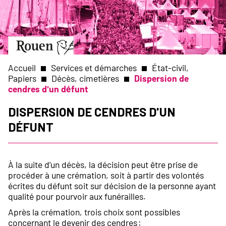
Aller
Slide
au
1
contenu
of
principal
1
Aller
à
la
Accueil
Services et démarches
État-civil,
page
Papiers
Décès, cimetières
Dispersion de
d’accueil
cendres d'un défunt
Fil
Dispersion de cendres d'un
d'Ariane
défunt
À la suite d’un décès, la décision peut être prise de
procéder à une crémation, soit à partir des volontés
écrites du défunt soit sur décision de la personne ayant
qualité pour pourvoir aux funérailles.
Après la crémation, trois choix sont possibles
concernant le devenir des cendres :