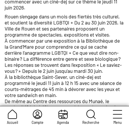
commencer avec un ciné-dej sur ce thème le jeudi 11
juin 2026.
Rouen s’engage dans un mois des fiertés très culturel,
et soutient la diversité LGBTQI + Du 2 au 30 juin 2026, la
Ville de Rouen et ses partenaires proposent un
programme de spectacles, expositions et visites.
À commencer par une exposition à la Bibliothèque de
la Grand’Mare pour comprendre ce qui se cache
derrière l’anagramme LGBTQI + Ce que veut dire non-
binaire ? La différence entre genre et sexe biologique ?
Les réponses se trouvent dans l’exposition « Le saviez-
vous ? » Depuis le 2 juin jusqu’au mardi 30 juin.
À la bibliothèque Saint-Sever, un ciné-dej est
programmé le jeudi 11 juin à 12 h 15 avec une séance de
courts-métrages de 45 min à dévorer avec les yeux et
votre sandwich en main.
De même au Centre des ressources du Munaé, le
vendredi 19 juin à 18h, avec une visite sur le patrimoine
LGBTQI + au Musée, proposant de croiser les regards
sur ses collections LGBTQI + en donnant la parole à des
Accueil
Compte
Agenda
Recherche
Menu
enseignant.es et à des militant.es qui viendront