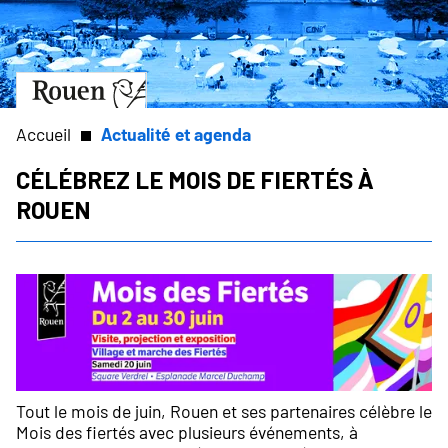
Aller
Slide
au
1
contenu
of
principal
1
Aller
à
la
Accueil
Actualité et agenda
page
d’accueil
Célébrez le Mois de fiertés à
Fil
Rouen
d'Ariane
Tout le mois de juin, Rouen et ses partenaires célèbre le
Mois des fiertés avec plusieurs événements, à