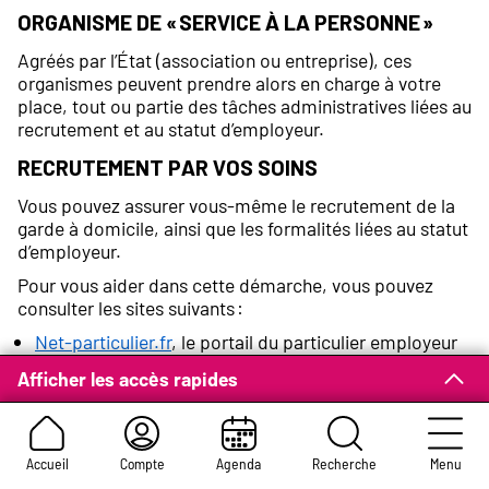
Organisme de « service à la personne »
Agréés par l’État (association ou entreprise), ces
organismes peuvent prendre alors en charge à votre
place, tout ou partie des tâches administratives liées au
recrutement et au statut d’employeur.
Recrutement par vos soins
Vous pouvez assurer vous-même le recrutement de la
garde à domicile, ainsi que les formalités liées au statut
d’employeur.
Pour vous aider dans cette démarche, vous pouvez
consulter les sites suivants :
Net-particulier.fr
, le portail du particulier employeur
Pajemploi
, un site consacré aux particuliers
Afficher les accès rapides
employeurs proposé par l’Urssaf
Accueil
Compte
Agenda
Recherche
Menu
Rémunération