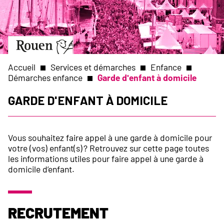
Aller
Slide
au
1
contenu
of
principal
1
Aller
à
la
Accueil
Services et démarches
Enfance
page
Démarches enfance
Garde d'enfant à domicile
d’accueil
Fil
Garde d'enfant à domicile
d'Ariane
Vous souhaitez faire appel à une garde à domicile pour
votre (vos) enfant(s) ? Retrouvez sur cette page toutes
les informations utiles pour faire appel à une garde à
domicile d’enfant.
Recrutement