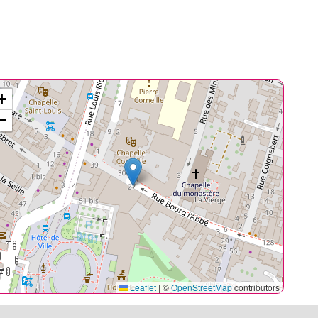
+
−
Leaflet
|
©
OpenStreetMap
contributors