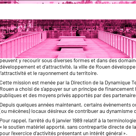
mmerce
Rouen Mécénat
Politique de mécénat
La politique de mécénat menée par les services de la Ville d
développe en France depuis plusieurs années. Le mécénat est 
peuvent y recourir sous diverses formes et dans des domain
développement et d’attractivité, la ville de Rouen développe 
l’attractivité et le rayonnement du territoire.
Cette mission est menée par la Direction de la Dynamique Terr
Rouen a choisi de s’appuyer sur un principe de financement 
publiques et des moyens privés apportés par des partenair
Depuis quelques années maintenant, certains évènements org
(ou mécènes) locaux désireux de contribuer au dynamisme de 
Pour rappel, l’arrêté du 6 janvier 1989 relatif à la termino
« le soutien matériel apporté, sans contrepartie directe de 
pour l’exercice d’activités présentant un intérêt général ».