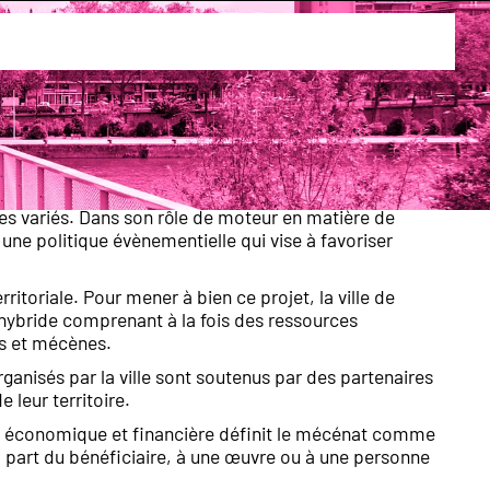
e Rouen s’inscrit dans une philosophie qui se
un outil à la disposition des collectivités qui
es variés. Dans son rôle de moteur en matière de
une politique évènementielle qui vise à favoriser
itoriale. Pour mener à bien ce projet, la ville de
hybride comprenant à la fois des ressources
es et mécènes.
anisés par la ville sont soutenus par des partenaires
leur territoire.
logie économique et financière définit le mécénat comme
la part du bénéficiaire, à une œuvre ou à une personne