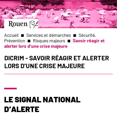
Aller
Slide
au
1
contenu
of
principal
1
Aller
à
la
Accueil
Services et démarches
Sécurité,
page
Prévention
Risques majeurs
Savoir réagir et
d’accueil
alerter lors d'une crise majeure
Fil
Dicrim - Savoir réagir et alerter
d'Ariane
lors d'une crise majeure
Le signal national
d’alerte