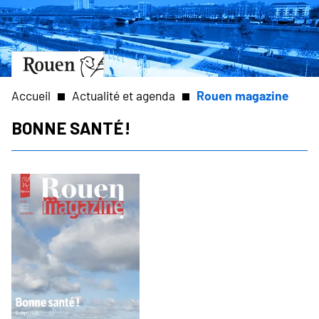
Aller
Slide
au
1
contenu
of
principal
1
Aller
à
la
Accueil
Actualité et agenda
Rouen magazine
page
d’accueil
Bonne santé !
Fil
d'Ariane