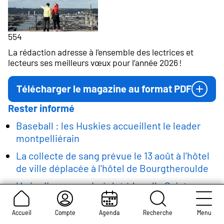
554
La rédaction adresse à l’ensemble des lectrices et
lecteurs ses meilleurs vœux pour l’année 2026 !
Télécharger le magazine au format PDF
Rester informé
Baseball : les Huskies accueillent le leader
montpelliérain
La collecte de sang prévue le 13 août à l'hôtel
de ville déplacée à l'hôtel de Bourgtheroulde
Un jardin suspendu éclot à la salle Sainte-
Croix des Pelletiers
Accueil
Compte
Agenda
Recherche
Menu
Eclipse solaire du 12 août : rendez-vous pont