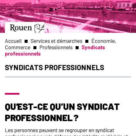
Aller
Slide
au
1
contenu
of
principal
1
Aller
à
la
Accueil
Services et démarches
Économie,
page
Commerce
Professionnels
Syndicats
d’accueil
professionnels
Fil
Syndicats professionnels
d'Ariane
Qu’est-ce qu’un syndicat
professionnel ?
Les personnes peuvent se regrouper en syndicat