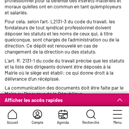
professionnel pour la défense des intérêts matériels et
moraux qu’elles ont en commun en tant qu’employeurs
et salariés.
Pour cela, selon l’art. L2131-3 du code du travail, les
fondateurs de tout syndicat professionnel doivent
déposer les statuts et les noms de ceux qui, à titre
quelconque, sont chargés de l’administration ou de la
direction. Ce dépôt est renouvelé en cas de
changement de la direction ou des statuts.
L’art. R. 2131-1 du code du travail précise que les statuts
et la liste des dirigeants doivent être déposés à la
Mairie où le siège est établi ; ce qui donne droit à la
délivrance d’un récépissé.
La communication des documents doit être faite par le
Maire au Procureur de la République.
Afficher les accès rapides
Création d’un syndicat
Accueil
Compte
Agenda
Recherche
Menu