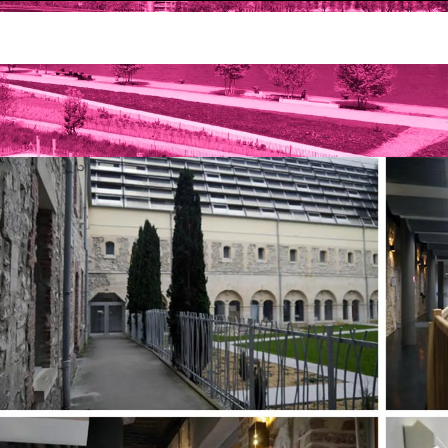
'événement
Location de salle aux associations et entrepri
Cloître des Pénitents